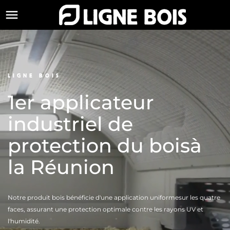

LIGNE BOIS
1er applicateur
industriel
de
protection du bois
à
la Réunion
Notre produit bois bénéficie d'une application uniforme
sur les quatre
faces, assurant une protection optimale
contre les rayons UV et
l'humidité.