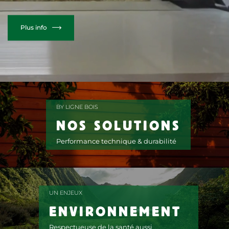
Plus info
BY LIGNE BOIS
NOS SOLUTIONS
Performance technique & durabilité
UN ENJEUX
ENVIRONNEMENT
Respectueuse de la santé aussi